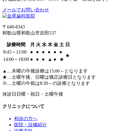
メールでお問い合わせ
〒640-8343
和歌山県和歌山市吉田537
診療時間
月
火
水
木
金
土
日
8:45～12:00
●
●
●
●
●
●
★
14:00～18:00
●
●
●
▲
●
★
▲…木曜の午後診療は15:00～となります
★…土曜午後、日曜は矯正診療日となります
※…土曜の午前は8:30～の診療となります
休診日
日曜・祝日・土曜午後
クリニックについて
初診の方へ
医院・設備紹介
診療方針