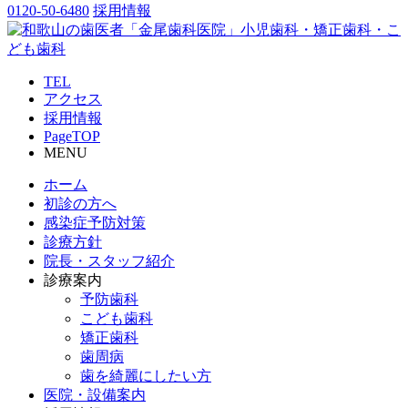
0120-50-6480
採用情報
TEL
アクセス
採用情報
PageTOP
MENU
ホーム
初診の方へ
感染症予防対策
診療方針
院長・スタッフ紹介
診療案内
予防歯科
こども歯科
矯正歯科
歯周病
歯を綺麗にしたい方
医院・設備案内