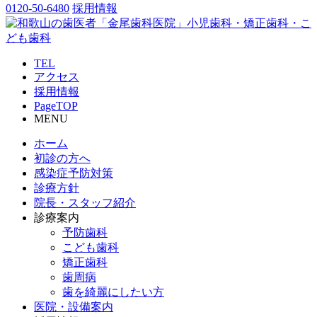
0120-50-6480
採用情報
TEL
アクセス
採用情報
PageTOP
MENU
ホーム
初診の方へ
感染症予防対策
診療方針
院長・スタッフ紹介
診療案内
予防歯科
こども歯科
矯正歯科
歯周病
歯を綺麗にしたい方
医院・設備案内