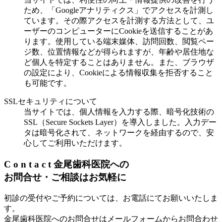
ため、「Googleアナリティクス」でアクセスを計測し
ています。その際アクセスを計測する方法として、ユ
ーザーのコンピューターにCookieを送信することがあ
ります。使用している端末媒体、訪問回数、閲覧ペー
ジ数、位置情報などが得られますが、年齢や居住地な
ど個人を特定することはありません。また、ブラウザ
の設定により、Cookieによる情報収集を拒否すること
も可能です。
SSLセキュリティについて
当サイトでは、個人情報を入力する際、暗号化技術の
SSL（Secure Sockets Layer）を導入しました。入力デー
タは暗号化されて、ネットワークを経由するので、安
心してご利用いただけます。
C
o
n
t
a
c
t
金尾歯科医院への
お問合せ・ご相談はお気軽に
初診の受付やご予約については、お電話にてお願いいたしま
す。
金尾歯科医院へのお問合せはメールフォームからお問合わせ