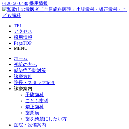
0120-50-6480
採用情報
TEL
アクセス
採用情報
PageTOP
MENU
ホーム
初診の方へ
感染症予防対策
診療方針
院長・スタッフ紹介
診療案内
予防歯科
こども歯科
矯正歯科
歯周病
歯を綺麗にしたい方
医院・設備案内