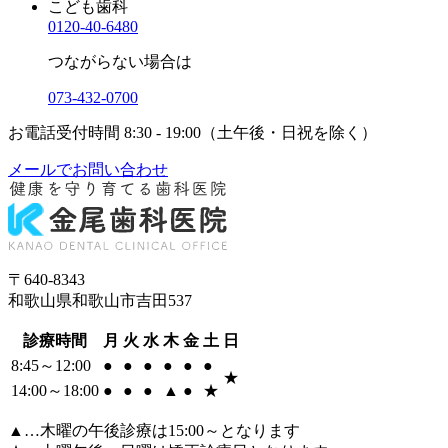
こども歯科
0120-40-6480
つながらない場合は
073-432-0700
お電話受付時間
8:30 - 19:00（土午後・日祝を除く）
メールでお問い合わせ
〒640-8343
和歌山県和歌山市吉田537
診療時間
月
火
水
木
金
土
日
8:45～12:00
●
●
●
●
●
●
★
14:00～18:00
●
●
●
▲
●
★
▲…木曜の午後診療は15:00～となります