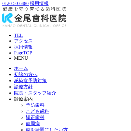
0120-50-6480
採用情報
TEL
アクセス
採用情報
PageTOP
MENU
ホーム
初診の方へ
感染症予防対策
診療方針
院長・スタッフ紹介
診療案内
予防歯科
こども歯科
矯正歯科
歯周病
歯を綺麗にしたい方